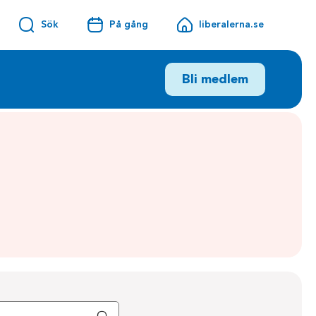
Sök
På gång
liberalerna.se
Bli medlem