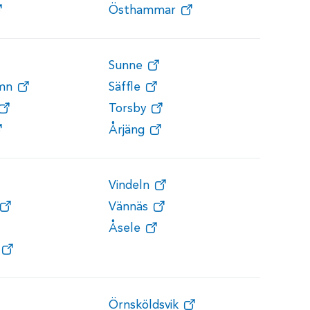
Östhammar
Sunne
amn
Säffle
Torsby
Årjäng
Vindeln
Vännäs
Åsele
Örnsköldsvik