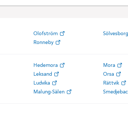
Olofström
Sölvesbor
Ronneby
Hedemora
Mora
Leksand
Orsa
Ludvika
Rättvik
Malung-Sälen
Smedjebac