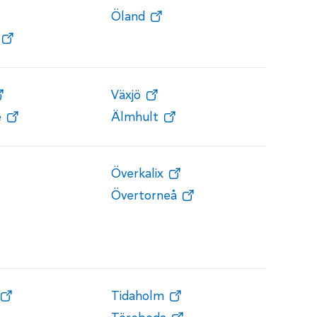
Öland
Växjö
e
Älmhult
Överkalix
Övertorneå
Tidaholm