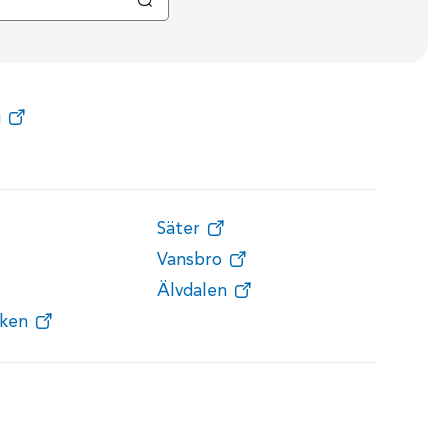
g
Säter
Vansbro
Älvdalen
ken