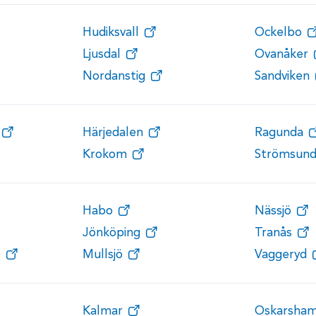
Hudiksvall
Ockelbo
Ljusdal
Ovanåker
Nordanstig
Sandviken
Härjedalen
Ragunda
Krokom
Strömsun
Habo
Nässjö
Jönköping
Tranås
ö
Mullsjö
Vaggeryd
Kalmar
Oskarsha