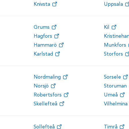
Knivsta
Uppsala
Grums
Kil
Hagfors
Kristineh
Hammarö
Munkfors
Karlstad
Storfors
Nordmaling
Sorsele
Norsjö
Storuman
Robertsfors
Umeå
Skellefteå
Vilhelmina
Sollefteå
Timrå