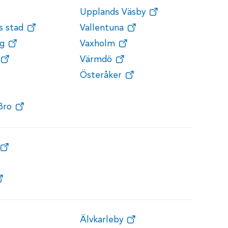
Upplands Väsby
s stad
Vallentuna
g
Vaxholm
Värmdö
Österåker
Bro
Älvkarleby