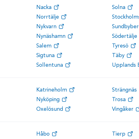
Nacka
Solna
Norrtälje
Stockholm
Nykvarn
Sundbyber
Nynäshamn
Södertälje
Salem
Tyresö
Sigtuna
Täby
Sollentuna
Upplands 
Katrineholm
Strängnäs
Nyköping
Trosa
Oxelösund
Vingåker
Håbo
Tierp