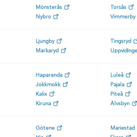
Mönsterås
Torsås
Nybro
Vimmerby
Ljungby
Tingsryd
Markaryd
Uppviding
Haparanda
Luleå
Jokkmokk
Pajala
Kalix
Piteå
Kiruna
Älvsbyn
Götene
Mariestad