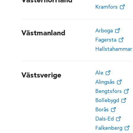
Västernorrland
Kramfors
Arboga
Västmanland
Fagersta
Hallstahammar
Ale
Västsverige
Alingsås
Bengtsfors
Bollebygd
Borås
Dals-Ed
Falkenberg