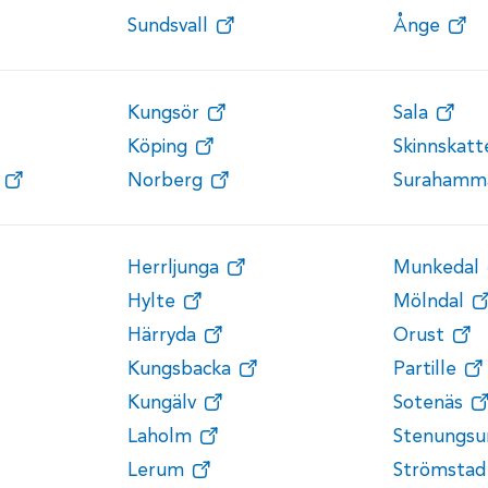
Sundsvall
Ånge
Kungsör
Sala
Köping
Skinnskat
Norberg
Surahamm
Herrljunga
Munkedal
Hylte
Mölndal
Härryda
Orust
Kungsbacka
Partille
Kungälv
Sotenäs
Laholm
Stenungsu
Lerum
Strömstad