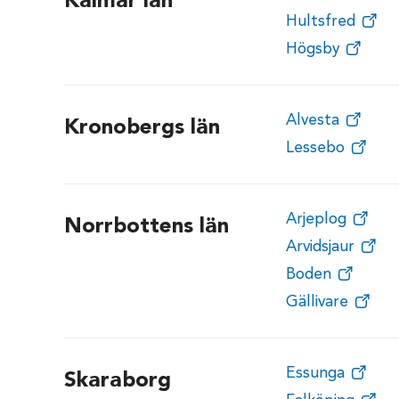
Kalmar län
Hultsfred
Högsby
Alvesta
Kronobergs län
Lessebo
Arjeplog
Norrbottens län
Arvidsjaur
Boden
Gällivare
Essunga
Skaraborg