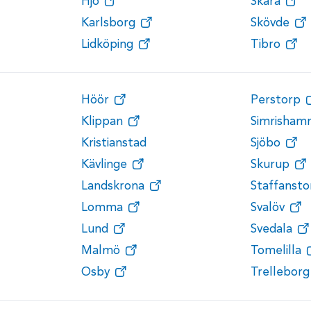
Hjo
Skara
Karlsborg
Skövde
Lidköping
Tibro
Höör
Perstorp
Klippan
Simrisham
Kristianstad
Sjöbo
Kävlinge
Skurup
Landskrona
Staffansto
Lomma
Svalöv
Lund
Svedala
Malmö
Tomelilla
Osby
Trelleborg