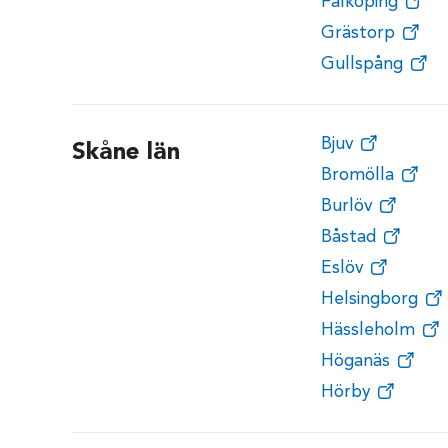
Falköping
Grästorp
Gullspång
Bjuv
Skåne län
Bromölla
Burlöv
Båstad
Eslöv
Helsingborg
Hässleholm
Höganäs
Hörby