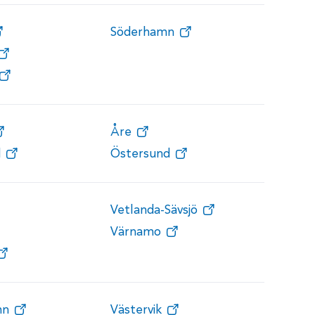
Söderhamn
Åre
d
Östersund
Vetlanda-Sävsjö
Värnamo
mn
Västervik