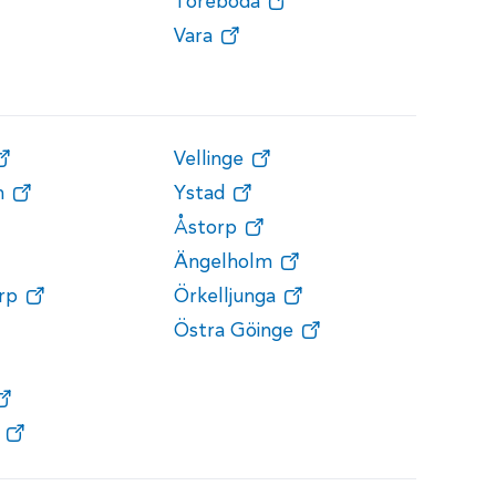
Töreboda
Vara
Vellinge
n
Ystad
Åstorp
Ängelholm
rp
Örkelljunga
Östra Göinge