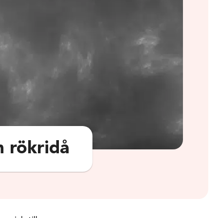
n rökridå