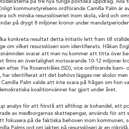
Moderaterna på tre nya tunga politiska uppdrag. Alla tr
Enligt kommunstyrelsens ordförande Camilla Palm är av
era och minska resursslöseriet inom skola, vård och o
andar på drygt 8 miljoner kronor under mandatperioden
ka konkreta resultat detta initiativ lett fram till ställde
ge om vilket resursslöseri som identifierats. Håkan Engl
gsnämnden svarar att man nu kommer att titta över b
t finns en övertalighet motsvarande 10-12 miljoner kro
en efter. Fia Rosenstråles (SD), vice ordförande barn- 
 har identifierat att det behövs läggas ner skolor men
a. Camilla Palm valde att inte svara på frågan om hon 
emokratiska koalitionvänner har gjort under året.
 analys för att förstå att alltihop är kohandel, ett po
rade av medborgarnas skattepengar, används för att säk
 att fokusera på de faktiska behoven inom kommunen, so
illa Palms ord om jakten på resursslöseri är en rökridå