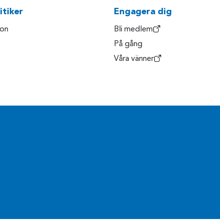
itiker
Engagera dig
son
Bli medlem
På gång
Våra vänner