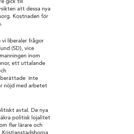
e gick till
sikten att dessa nya
msorg. Kostnaden för
.
 vi liberaler frågor
und (SD), vice
emanningen inom
nor, ett uttalande
och
 berättade inte
var nöjd med arbetet
litiskt avtal. De nya
ra politisk lojalitet
m fler lärare och
. Kristianstadsborna