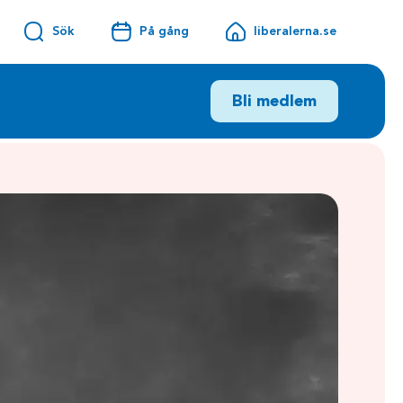
Sök
På gång
liberalerna.se
Bli medlem