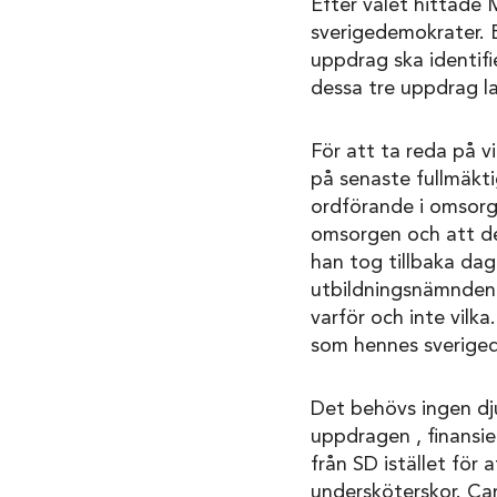
Efter valet hittade 
sverigedemokrater. 
uppdrag ska identifi
dessa tre uppdrag l
För att ta reda på vil
på senaste fullmäkti
ordförande i omsor
omsorgen och att de
han tog tillbaka dag
utbildningsnämnden,
varför och inte vilk
som hennes sveriged
Det behövs ingen djup
uppdragen , finansie
från SD istället för
undersköterskor. Cam