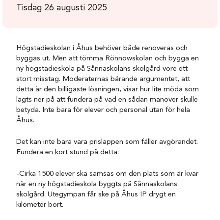
Tisdag 26 augusti 2025
Högstadieskolan i Åhus behöver både renoveras och
byggas ut. Men att tömma Rönnowskolan och bygga en
ny högstadieskola på Sånnaskolans skolgård vore ett
stort misstag. Moderaternas bärande argumentet, att
detta är den billigaste lösningen, visar hur lite möda som
lagts ner på att fundera på vad en sådan manöver skulle
betyda. Inte bara för elever och personal utan för hela
Åhus.
Det kan inte bara vara prislappen som fäller avgörandet.
Fundera en kort stund på detta:
-Cirka 1500 elever ska samsas om den plats som är kvar
när en ny högstadieskola byggts på Sånnaskolans
skolgård. Utegympan får ske på Åhus IP drygt en
kilometer bort.