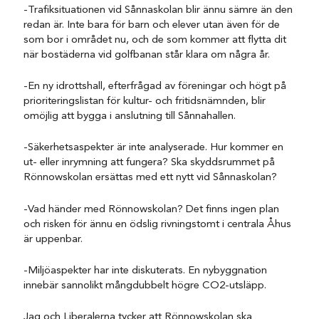
-Trafiksituationen vid Sånnaskolan blir ännu sämre än den
redan är. Inte bara för barn och elever utan även för de
som bor i området nu, och de som kommer att flytta dit
när bostäderna vid golfbanan står klara om några år.
-En ny idrottshall, efterfrågad av föreningar och högt på
prioriteringslistan för kultur- och fritidsnämnden, blir
omöjlig att bygga i anslutning till Sånnahallen.
-Säkerhetsaspekter är inte analyserade. Hur kommer en
ut- eller inrymning att fungera? Ska skyddsrummet på
Rönnowskolan ersättas med ett nytt vid Sånnaskolan?
-Vad händer med Rönnowskolan? Det finns ingen plan
och risken för ännu en ödslig rivningstomt i centrala Åhus
är uppenbar.
-Miljöaspekter har inte diskuterats. En nybyggnation
innebär sannolikt mångdubbelt högre CO2-utsläpp.
Jag och Liberalerna tycker att Rönnowskolan ska