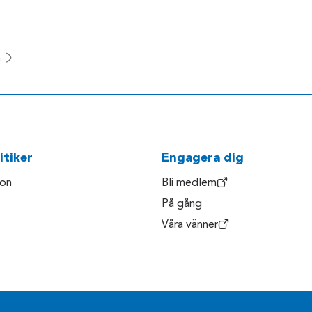
a
itiker
Engagera dig
son
Bli medlem
På gång
Våra vänner