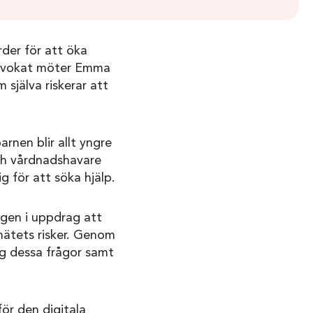
der för att öka
advokat möter Emma
 själva riskerar att
rnen blir allt yngre
ch vårdnadshavare
g för att söka hjälp.
ngen i uppdrag att
nätets risker. Genom
g dessa frågor samt
för den digitala