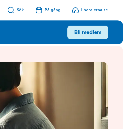
Sök
På gång
liberalerna.se
Bli medlem