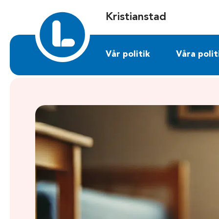
Sök på kristianstad.liberalerna.se
Kristianstad
Vår politik
Våra polit