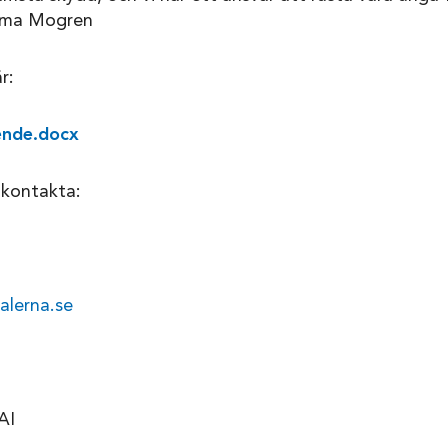
Emma Mogren
r:
rende.docx
 kontakta:
lerna.se
AI