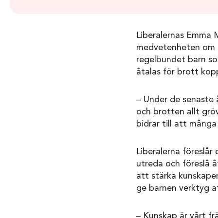
Liberalernas Emma M
medvetenheten om r
regelbundet barn som 
åtalas för brott kopp
– Under de senaste å
och brotten allt gr
bidrar till att mång
Liberalerna föreslår
utreda och föreslå å
att stärka kunskape
ge barnen verktyg att
– Kunskap är vårt fr