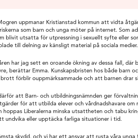
ogren uppmanar Kristianstad kommun att vidta åtgär
iskerna som barn och unga möter på internet. Som 
blivit utsatta för utpressning i sexuellt syfte eller som
lade till delning av känsligt material på sociala medier.
ren har jag sett en oroande ökning av dessa fall, där ba
övre, berättar Emma. Kunskapsbristen hos både barn o
a brott förblir ouppmärksammade och att barnen drar si
 därför att Barn- och utbildningsnämnden ger förvaltni
tgärder för att utbilda elever och vårdnadshavare om 
n hoppas Liberalerna minska utsattheten och tabu krin
 undvika eller upptäcka farliga situationer i tid.
ämsta skydd, och vi har ett ansvar att rusta våra unga 