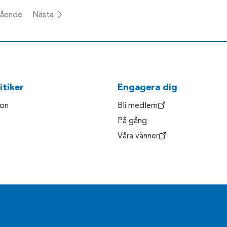
ående
Nästa
itiker
Engagera dig
son
Bli medlem
På gång
Våra vänner