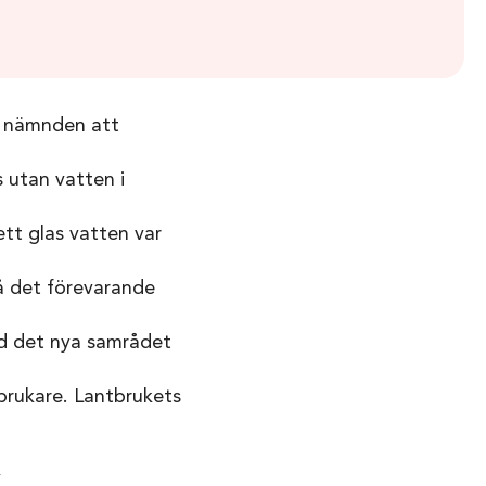
a nämnden att
ss utan vatten i
ett glas vatten var
då det förevarande
ad det nya samrådet
 brukare. Lantbrukets
v