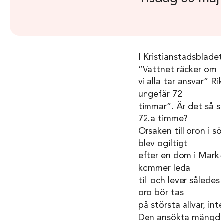
I Kristianstadsblad
”Vattnet räcker om
vi alla tar ansvar” Ri
ungefär 72
timmar”. Är det så s
72.a timme?
Orsaken till oron i 
blev ogiltigt
efter en dom i Mark
kommer leda
till och lever sålede
oro bör tas
på största allvar, in
Den ansökta mängden