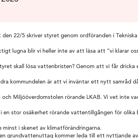
et den 22/5 skriver styret genom ordföranden i Teknisk
ktigt lugna blir vi heller inte av att läsa att ”vi klarar o
tyret skall lösa vattenbristen? Genom att vi får dricka 
södra kommundelen är att vi inväntar ett nytt samråd 
- och Miljööverdomstolen rörande LKAB. Vi vet inte v
s i en stor osäkerhet rörande vattentillgången för olika
te minst i skenet av klimatförändringarna.
 grundvattenuttag kommer leda till ett nyttjande a