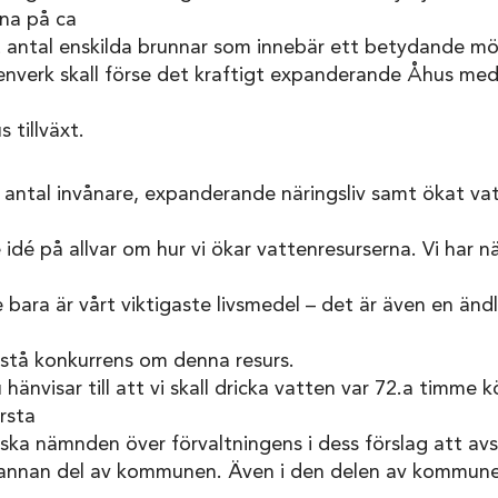
na på ca
t antal enskilda brunnar som innebär ett betydande mö
nverk skall förse det kraftigt expanderande Åhus med
 tillväxt.
i antal invånare, expanderande näringsliv samt ökat v
e idé på allvar om hur vi ökar vattenresurserna. Vi har 
 bara är vårt viktigaste livsmedel – det är även en ändl
pstå konkurrens om denna resurs.
änvisar till att vi skall dricka vatten var 72.a timme k
rsta
ska nämnden över förvaltningens i dess förslag att av
annan del av kommunen. Även i den delen av kommunen