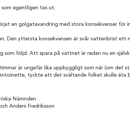
som egentligen tas ut.
örjat en golgatavandring med stora konsekvenser för i
. Den yttersta konsekvensen är svår vattenbrist ett n
 som följd. Att spara på vattnet är redan nu en själv
 timmar är ungefär lika uppbyggligt som när (om det s
ntoinette, tyckte att det svältande folket skulle äta 
ekniska Nämnden
och Anders Fredriksson