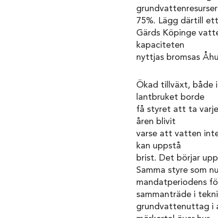
grundvattenresurser
75%. Lägg därtill et
Gärds Köpinge vatte
kapaciteten
nyttjas bromsas Åhus
Ökad tillväxt, både 
lantbruket borde
få styret att ta varj
åren blivit
varse att vatten inte
kan uppstå
brist. Det börjar up
Samma styre som nu h
mandatperiodens fö
sammanträde i tekni
grundvattenuttag i 