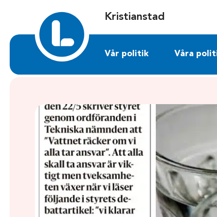
Sök på kristianstad.liberalerna.se
Kristianstad
Vår politik
Våra polit