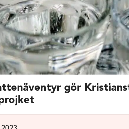
ttenäventyr gör Kristianst
projket
 2023