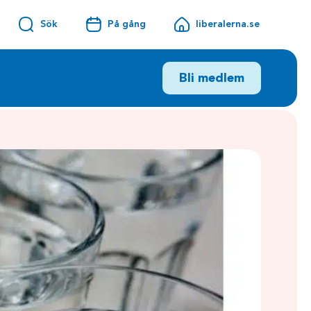
Sök
På gång
liberalerna.se
Bli medlem