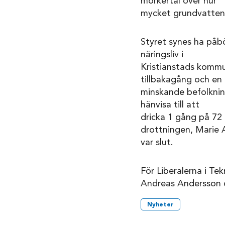
mörkertal över hur
mycket grundvatten 
Styret synes ha påb
näringsliv i
Kristianstads kommun
tillbakagång och en
minskande befolkning
hänvisa till att
dricka 1 gång på 72
drottningen, Marie A
var slut.
För Liberalerna i T
Andreas Andersson 
Nyheter