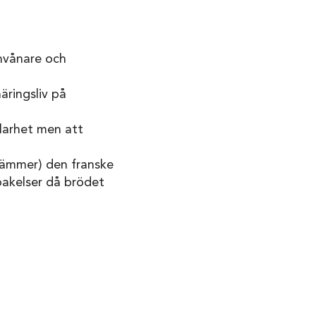
nvånare och
äringsliv på
klarhet men att
tämmer) den franske
bakelser då brödet