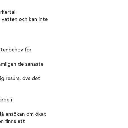
rkertal.
 vatten och kan inte
attenbehov för
nämligen de senaste
ig resurs, dvs det
örde i
slå ansökan om ökat
 finns ett